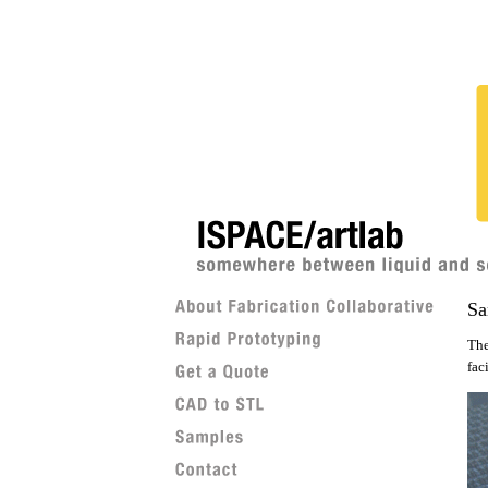
Sa
The
faci